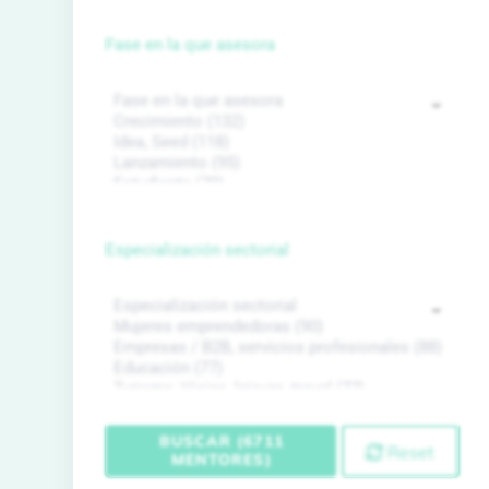
Fase en la que asesora
Especialización sectorial
BUSCAR (6711
Reset
MENTORES)