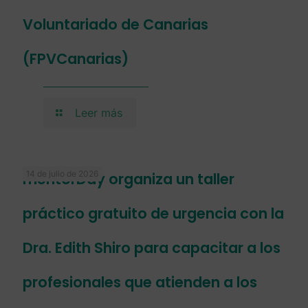
Voluntariado de Canarias
(FPVCanarias)
Leer más
14 de julio de 2026
mentorDay organiza un taller
práctico gratuito de urgencia con la
Dra. Edith Shiro para capacitar a los
profesionales que atienden a los