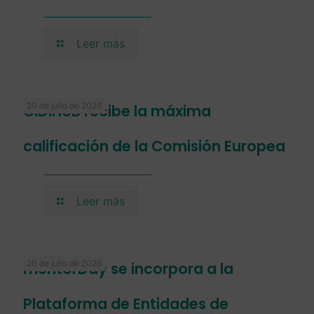
Leer más
20 de julio de 2026
CIDIHUB recibe la máxima
calificación de la Comisión Europea
Leer más
20 de julio de 2026
mentorDay se incorpora a la
Plataforma de Entidades de