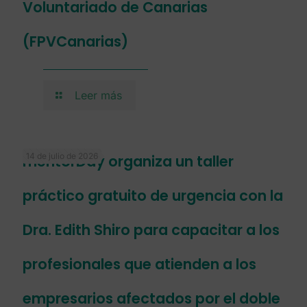
Voluntariado de Canarias
(FPVCanarias)
Leer más
14 de julio de 2026
mentorDay organiza un taller
práctico gratuito de urgencia con la
Dra. Edith Shiro para capacitar a los
profesionales que atienden a los
empresarios afectados por el doble