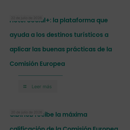
22 de julio de 2026
Hotel Social+: la plataforma que
ayuda a los destinos turísticos a
aplicar las buenas prácticas de la
Comisión Europea
Leer más
20 de julio de 2026
CIDIHUB recibe la máxima
calificación de la Comisión Europea