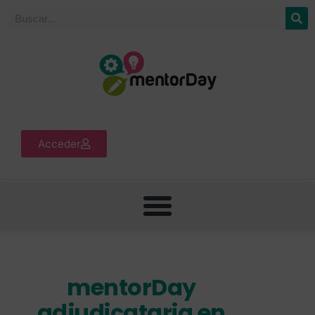
Acceder
mentorDay
adjudicataria en