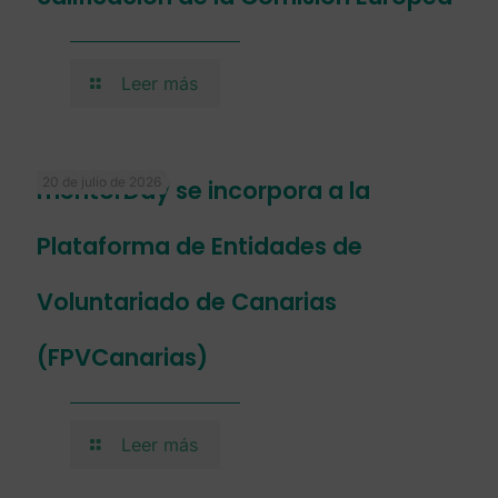
Leer más
20 de julio de 2026
mentorDay se incorpora a la
Plataforma de Entidades de
Voluntariado de Canarias
(FPVCanarias)
Leer más