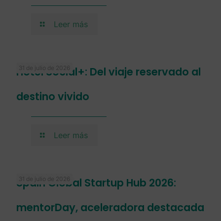
Leer más
31 de julio de 2026
Hotel Social+: Del viaje reservado al
destino vivido
Leer más
31 de julio de 2026
Spain Global Startup Hub 2026:
mentorDay, aceleradora destacada