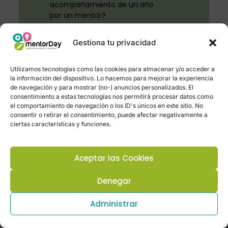
acompañamiento de un año
por un mentor?
Los participantes tienen acceso a un
Gestiona tu privacidad
mentor que les brinda orientación y
apoyo
durante un año después
de
completar el programa.
Utilizamos tecnologías como las cookies para almacenar y/o acceder a
la información del dispositivo. Lo hacemos para mejorar la experiencia
¿Cómo se puede acceder a
de navegación y para mostrar (no-) anuncios personalizados. El
expertos en mentorADVISOR?
consentimiento a estas tecnologías nos permitirá procesar datos como
el comportamiento de navegación o los ID's únicos en este sitio. No
consentir o retirar el consentimiento, puede afectar negativamente a
Los participantes que finalizan el
ciertas características y funciones.
programa y obtienen su acreditación
tienen acceso a expertos a través de
mentorADVISOR, donde pueden
consultar y recibir orientación
específica.
Aceptar las Cookies
¿Dónde se realiza la parte
Denegar
presencial del programa?
Administrar
La parte presencial se lleva a cabo
en el
Centro de negocios y
coworking DYRECTO
, Santa Cruz de