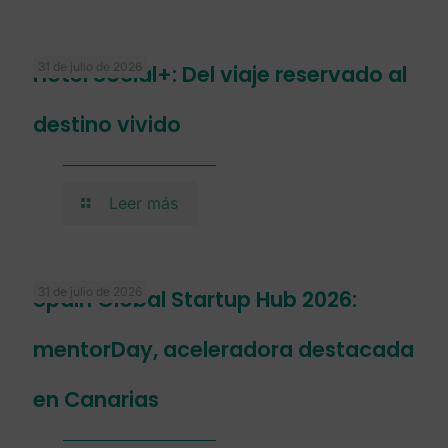
31 de julio de 2026
Hotel Social+: Del viaje reservado al
destino vivido
Leer más
31 de julio de 2026
Spain Global Startup Hub 2026:
mentorDay, aceleradora destacada
en Canarias