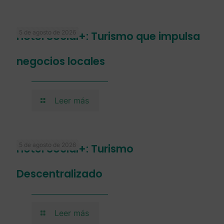
5 de agosto de 2026
Hotel Social+: Turismo que impulsa
negocios locales
Leer más
5 de agosto de 2026
Hotel Social+: Turismo
Descentralizado
Leer más