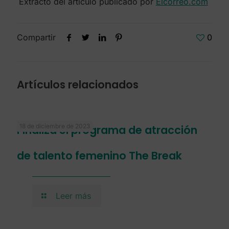
Extracto del artículo publicado por
Elcorreo.com
Compartir
0
Artículos relacionados
18 de diciembre de 2023
Finaliza el programa de atracción
de talento femenino The Break
Leer más