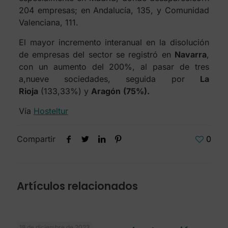
204 empresas; en Andalucía, 135, y Comunidad
Valenciana, 111.
El mayor incremento interanual en la disolución
de empresas del sector se registró en
Navarra
,
con un aumento del 200%, al pasar de tres
a,nueve sociedades, seguida por
La
Rioja
(133,33%) y
Aragón
(75%).
Vía
Hosteltur
Compartir
0
Artículos relacionados
18 de diciembre de 2023