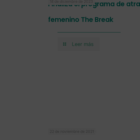
18 de diciembre de 2023
Finaliza el programa de atr
femenino The Break
Leer más
22 de noviembre de 2021