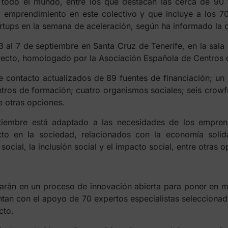
todo el mundo, entre los que destacan las cerca de 90 
emprendimiento en este colectivo y que incluye a los 70
artups en la semana de aceleración, según ha informado la
3 al 7 de septiembre en Santa Cruz de Tenerife, en la sa
ecto, homologado por la Asociación Española de Centros 
e contacto actualizados de 89 fuentes de financiación; un l
centros de formación; cuatro organismos sociales; seis cro
e otras opciones.
tiembre está adaptado a las necesidades de los empre
o en la sociedad, relacionados con la economía solidar
social, la inclusión social y el impacto social, entre otras o
arán en un proceso de innovación abierta para poner en ma
cuentan con el apoyo de 70 expertos especialistas seleccio
cto.