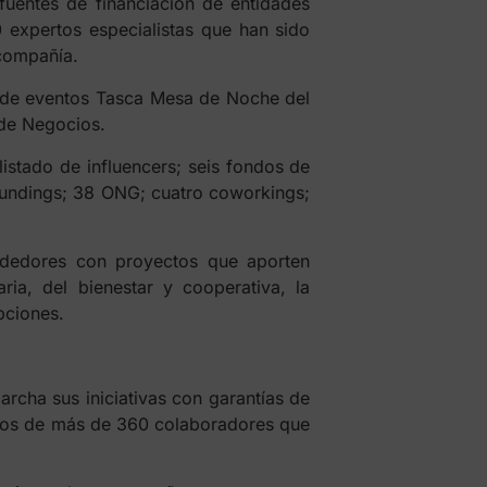
fuentes de financiación de entidades
 expertos especialistas que han sido
 compañía.
la de eventos Tasca Mesa de Noche del
de Negocios.
istado de influencers; seis fondos de
wfundings; 38 ONG; cuatro coworkings;
ndedores con proyectos que aporten
ia, del bienestar y cooperativa, la
pciones.
rcha sus iniciativas con garantías de
nados de más de 360 colaboradores que