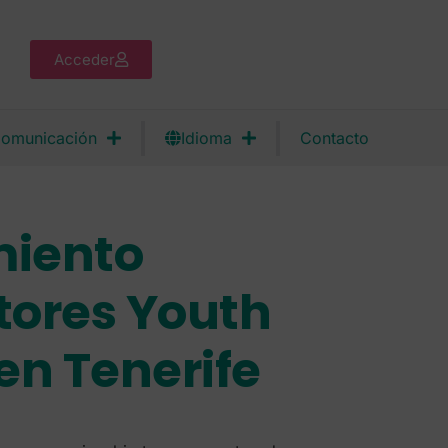
Acceder
omunicación
Idioma
Contacto
miento
tores Youth
en Tenerife