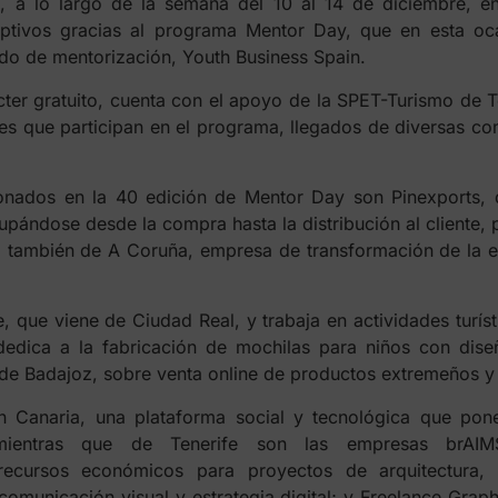
e, a lo largo de la semana del 10 al 14 de diciembre, e
ptivos gracias al programa Mentor Day, que en esta oc
do de mentorización, Youth Business Spain.
ter gratuito, cuenta con el apoyo de la SPET-Turismo de T
s que participan en el programa, llegados de diversas c
ionados en la 40 edición de Mentor Day son Pinexports,
upándose desde la compra hasta la distribución al cliente, 
, también de A Coruña, empresa de transformación de la ex
, que viene de Ciudad Real, y trabaja en actividades turíst
edica a la fabricación de mochilas para niños con dise
e Badajoz, sobre venta online de productos extremeños y 
n Canaria, una plataforma social y tecnológica que pone
 mientras que de Tenerife son las empresas brAIMS
recursos económicos para proyectos de arquitectura, ed
 comunicación visual y estrategia digital; y Freelance Gra