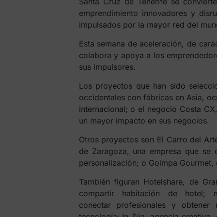
Santa Cruz de Tenerife se conviert
emprendimiento innovadores y disru
impulsados por la mayor red del mun
Esta semana de aceleración, de carác
colabora y apoya a los emprendedore
sus impulsores.
Los proyectos que han sido selecc
occidentales con fábricas en Asia, oc
internacional; o el negocio Costa CX
un mayor impacto en sus negocios.
Otros proyectos son El Carro del Arte
de Zaragoza, una empresa que se d
personalización; o Goimpa Gourmet, d
También figuran Hotelshare, de Gra
compartir habitación de hotel;
conectar profesionales y obtener 
tecnología; In Zúa, agencia creativa,