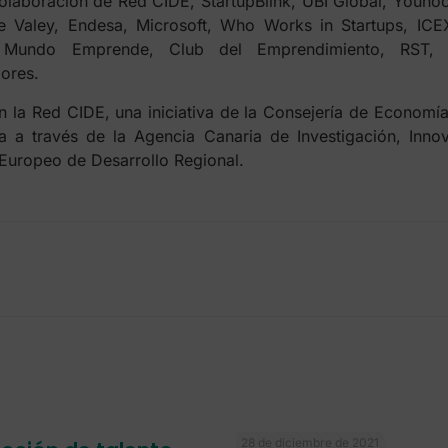
olaboración de Red CIDE, StartupBlink, UBI Global, Younoo
Valey, Endesa, Microsoft, Who Works in Startups, ICEX
s, Mundo Emprende, Club del Emprendimiento, RST, 
ores.
 la Red CIDE, una iniciativa de la Consejería de Economía
a a través de la Agencia Canaria de Investigación, Inno
 Europeo de Desarrollo Regional.
28 de diciembre de 2021