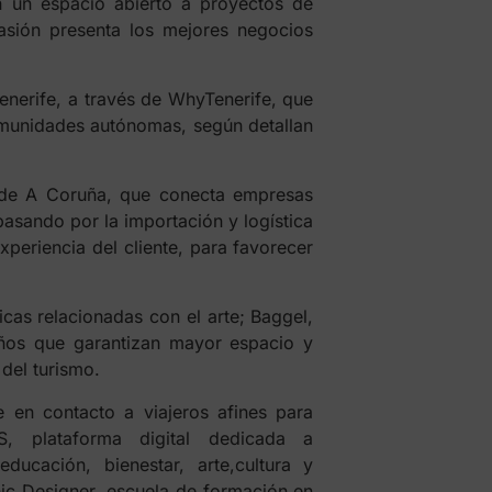
n un espacio abierto a proyectos de
asión presenta los mejores negocios
enerife, a través de WhyTenerife, que
omunidades autónomas, según detallan
 de A Coruña, que conecta empresas
pasando por la importación y logística
periencia del cliente, para favorecer
icas relacionadas con el arte; Baggel,
ños que garantizan mayor espacio y
del turismo.
 en contacto a viajeros afines para
, plataforma digital dedicada a
ucación, bienestar, arte,cultura y
phic Designer, escuela de formación en