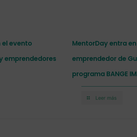
 el evento
MentorDay entra en
 y emprendedores
emprendedor de Guin
programa BANGE I
Leer más