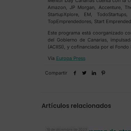
Mentor Day Canarias cuenta con la c
Amazon, JP Morgan, Accenture, The 
StartupXplore, EM, TodoStartup
TopEmprendedores, Start Emprended
Este programa está coorganizado con
del Gobierno de Canarias, impulsad
(ACIISI), y cofinanciada por el Fondo
Vía
Europa Press
Compartir
Artículos relacionados
18 de diciembre de 2023