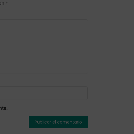
con
*
nte.