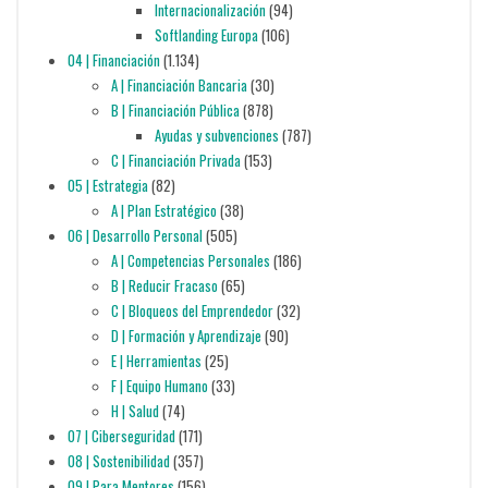
Internacionalización
(94)
Softlanding Europa
(106)
04 | Financiación
(1.134)
A | Financiación Bancaria
(30)
B | Financiación Pública
(878)
Ayudas y subvenciones
(787)
C | Financiación Privada
(153)
05 | Estrategia
(82)
A | Plan Estratégico
(38)
06 | Desarrollo Personal
(505)
A | Competencias Personales
(186)
B | Reducir Fracaso
(65)
C | Bloqueos del Emprendedor
(32)
D | Formación y Aprendizaje
(90)
E | Herramientas
(25)
F | Equipo Humano
(33)
H | Salud
(74)
07 | Ciberseguridad
(171)
08 | Sostenibilidad
(357)
09 | Para Mentores
(156)