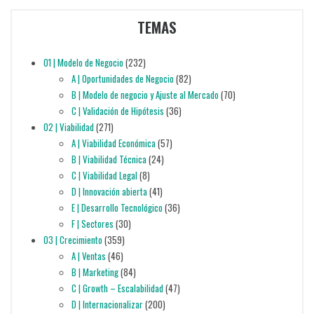
TEMAS
01 | Modelo de Negocio
(232)
A | Oportunidades de Negocio
(82)
B | Modelo de negocio y Ajuste al Mercado
(70)
C | Validación de Hipótesis
(36)
02 | Viabilidad
(271)
A | Viabilidad Económica
(57)
B | Viabilidad Técnica
(24)
C | Viabilidad Legal
(8)
D | Innovación abierta
(41)
E | Desarrollo Tecnológico
(36)
F | Sectores
(30)
03 | Crecimiento
(359)
A | Ventas
(46)
B | Marketing
(84)
C | Growth – Escalabilidad
(47)
D | Internacionalizar
(200)