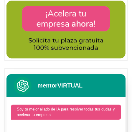
mentorVIRTUAL
Soy tu mejor aliado de IA para resolver todas tus dudas y
acelerar tu empresa