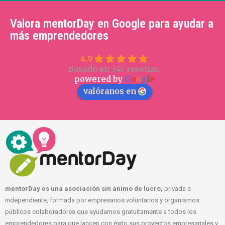
Valora mentorDay en Google para ayudar a
más emprendedores
4.9
Basado en 347 reseñas.
powered by
G
o
o
g
l
e
valóranos en
mentorDay es una asociación sin ánimo de lucro,
privada e
independiente, formada por empresarios voluntarios y organismos
públicos colaboradores que ayudamos gratuitamente a todos los
emprendedores para que lancen con éxito sus proyectos empresariales y