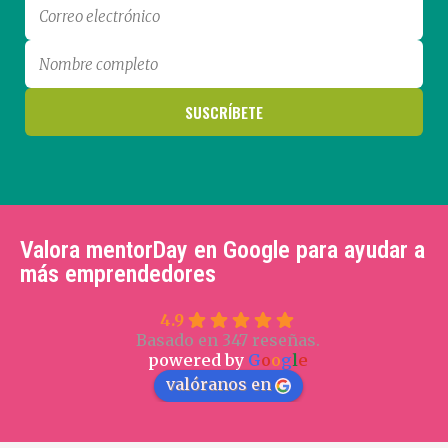
Valora mentorDay en Google para ayudar a
más emprendedores
4.9
Basado en 347 reseñas.
powered by
G
o
o
g
l
e
valóranos en