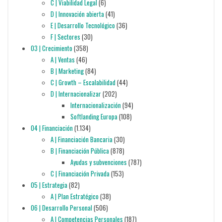
C | Viabilidad Legal
(6)
D | Innovación abierta
(41)
E | Desarrollo Tecnológico
(36)
F | Sectores
(30)
03 | Crecimiento
(358)
A | Ventas
(46)
B | Marketing
(84)
C | Growth – Escalabilidad
(44)
D | Internacionalizar
(202)
Internacionalización
(94)
Softlanding Europa
(108)
04 | Financiación
(1.134)
A | Financiación Bancaria
(30)
B | Financiación Pública
(878)
Ayudas y subvenciones
(787)
C | Financiación Privada
(153)
05 | Estrategia
(82)
A | Plan Estratégico
(38)
06 | Desarrollo Personal
(506)
A | Competencias Personales
(187)