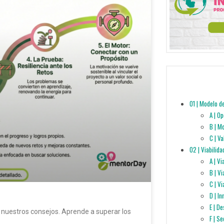
01 | Modelo d
A | O
B | M
C | V
02 | Viabilida
A | V
B | V
C | Vi
D | I
E | D
uestros consejos. Aprende a superar los
F | S