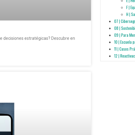
E | H
F | E
H | S
07 | Ciberseg
08 | Sostenib
09 | Para Me
de decisiones estratégicas? Descubre en
10 | Escuela 
11 | Casos Pr
12 | Reactiva