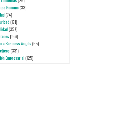
erramientas
(26)
quipo Humano
(33)
alud
(74)
uridad
(171)
ilidad
(357)
ntores
(156)
para Business Angels
(55)
ácticos
(331)
ción Empresarial
(125)