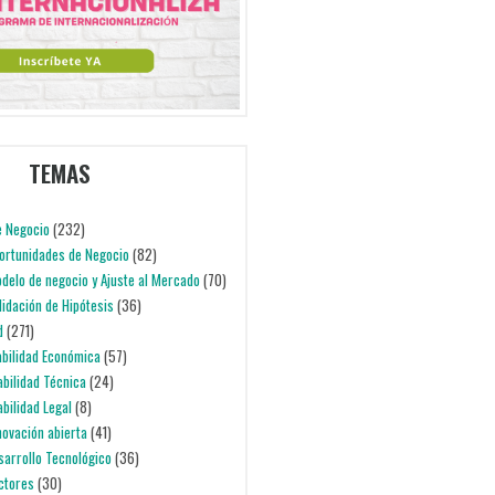
TEMAS
e Negocio
(232)
portunidades de Negocio
(82)
odelo de negocio y Ajuste al Mercado
(70)
alidación de Hipótesis
(36)
d
(271)
iabilidad Económica
(57)
iabilidad Técnica
(24)
abilidad Legal
(8)
nnovación abierta
(41)
esarrollo Tecnológico
(36)
ectores
(30)