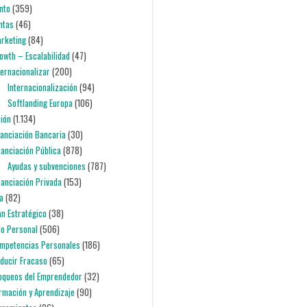
nto
(359)
entas
(46)
arketing
(84)
rowth – Escalabilidad
(47)
nternacionalizar
(200)
Internacionalización
(94)
Softlanding Europa
(106)
ción
(1.134)
inanciación Bancaria
(30)
inanciación Pública
(878)
Ayudas y subvenciones
(787)
inanciación Privada
(153)
ia
(82)
lan Estratégico
(38)
lo Personal
(506)
ompetencias Personales
(186)
educir Fracaso
(65)
loqueos del Emprendedor
(32)
ormación y Aprendizaje
(90)