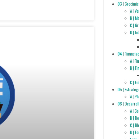
03 | Crecimie
A | V
B | M
C | G
D | I
04 | Financia
A | F
B | F
C | F
05 | Estrateg
A | P
06 | Desarrol
A | C
B | R
C | B
D | F