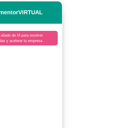
mentorVIRTUAL
 aliado de IA para resolver
das y acelerar tu empresa