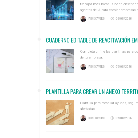
trabajar más horas, sino en enseñar a 
agentes de IA para escalar empresas 
JAIME CAVERO
06/08/2026
CUADERNO EDITABLE DE REACTIVACIÓN E
Completa online las plantillas para do
de tu empresa.
JAIME CAVERO
05/08/2026
PLANTILLA PARA CREAR UN ANEXO TERRIT
Plantilla para recopilar ayudas, segu
afectadas.
JAIME CAVERO
05/08/2026