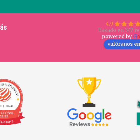
4.9
más
Basado en 347 re
powered by
G
valóranos e