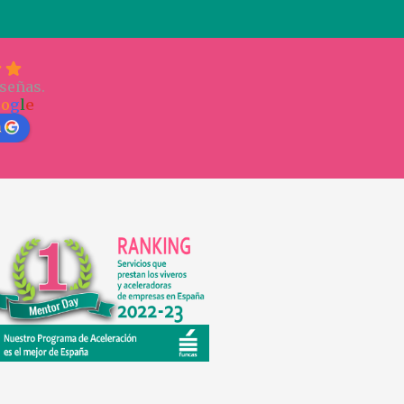
señas.
o
o
g
l
e
n