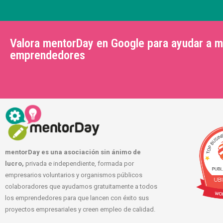
Valora mentorDay en Google para ayudar a 
emprendedores
mentorDay es una asociación sin ánimo de
lucro,
privada e independiente, formada por
empresarios voluntarios y organismos públicos
colaboradores que ayudamos gratuitamente a todos
los emprendedores para que lancen con éxito sus
proyectos empresariales y creen empleo de calidad.