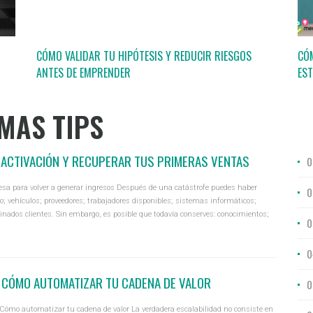
CÓMO VALIDAR TU HIPÓTESIS Y REDUCIR RIESGOS
CÓ
ANTES DE EMPRENDER
EST
MAS TIPS
ACTIVACIÓN Y RECUPERAR TUS PRIMERAS VENTAS
0
esa para volver a generar ingresos Después de una catástrofe puedes haber
0
rio; vehículos; proveedores; trabajadores disponibles; sistemas informáticos;
inados clientes. Sin embargo, es posible que todavía conserves: conocimientos;
0
a base de clientes;
0
: CÓMO AUTOMATIZAR TU CADENA DE VALOR
0
Cómo automatizar tu cadena de valor La verdadera escalabilidad no consiste en