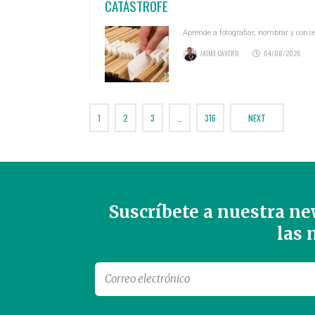
CATÁSTROFE
Aprende a fotografiar, nombrar y cons
JAIME CAVERO
04/08/2026
1
2
3
…
316
NEXT
Suscríbete a nuestra new
las