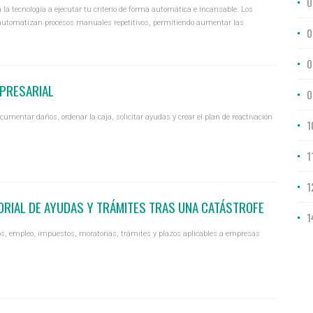
0
la tecnología a ejecutar tu criterio de forma automática e incansable. Los
automatizan procesos manuales repetitivos, permitiendo aumentar las
0
0
MPRESARIAL
0
cumentar daños, ordenar la caja, solicitar ayudas y crear el plan de reactivación
1
1
1
ORIAL DE AYUDAS Y TRÁMITES TRAS UNA CATÁSTROFE
1
ros, empleo, impuestos, moratorias, trámites y plazos aplicables a empresas