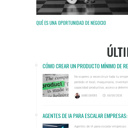
QUÉ ES UNA OPORTUNIDAD DE NEGOCIO
ÚLTI
CÓMO CREAR UN PRODUCTO MÍNIMO DE RE
No esperes a reconstruir toda tu empr
perdido: el local; maquinaria; inventa
capacidad productiva; acceso a determ
experiencia; contactos; reputación; un
JAIME CAVERO
06/08/2026
AGENTES DE IA PARA ESCALAR EMPRESAS
Agentes de IA para escalar empresas: 