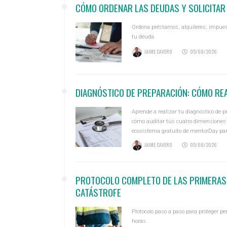
CÓMO ORDENAR LAS DEUDAS Y SOLICITAR
Ordena préstamos, alquileres, impues
tu deuda.
JAIME CAVERO
05/08/2026
DIAGNÓSTICO DE PREPARACIÓN: CÓMO REA
Aprende a realizar tu diagnóstico de p
cómo auditar tus cuatro dimensiones cla
ecosistema gratuito de mentorDay para
JAIME CAVERO
05/08/2026
PROTOCOLO COMPLETO DE LAS PRIMERAS
CATÁSTROFE
Protocolo paso a paso para proteger 
horas.