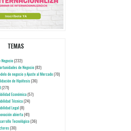
TEMAS
e Negocio
(232)
portunidades de Negocio
(82)
odelo de negocio y Ajuste al Mercado
(70)
alidación de Hipótesis
(36)
d
(271)
iabilidad Económica
(57)
iabilidad Técnica
(24)
abilidad Legal
(8)
nnovación abierta
(41)
esarrollo Tecnológico
(36)
ectores
(30)