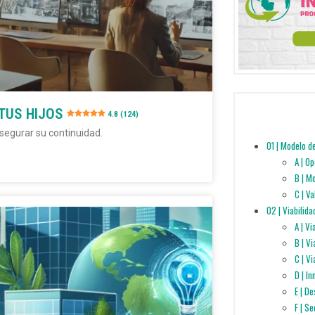
TUS HIJOS
4.8 (124)
segurar su continuidad.
01 | Modelo d
A | O
B | M
C | V
02 | Viabilida
A | V
B | V
C | Vi
D | I
E | D
F | S