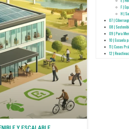
E | H
F | E
H | S
07 | Ciberseg
08 | Sostenib
09 | Para Me
10 | Escuela 
11 | Casos Pr
12 | Reactiva
NIBLE Y ESCALABLE