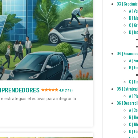
03 | Crecimie
A | V
B | M
C | G
D | I
04 | Financia
A | F
B | F
C | F
05 | Estrateg
EMPRENDEDORES
4.8 (118)
A | P
estrategias efectivas para integrar la
06 | Desarrol
A | C
B | R
C | B
D | F