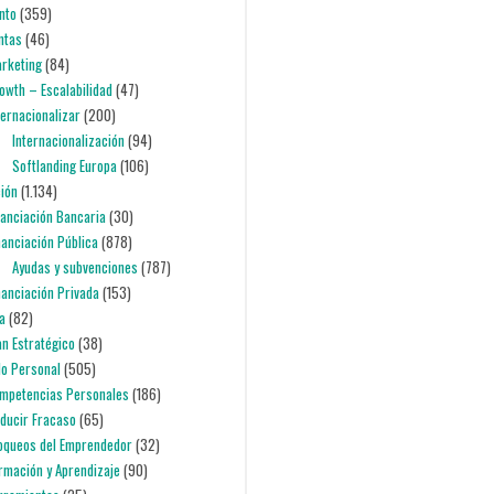
nto
(359)
entas
(46)
arketing
(84)
rowth – Escalabilidad
(47)
nternacionalizar
(200)
Internacionalización
(94)
Softlanding Europa
(106)
ción
(1.134)
inanciación Bancaria
(30)
inanciación Pública
(878)
Ayudas y subvenciones
(787)
inanciación Privada
(153)
ia
(82)
lan Estratégico
(38)
lo Personal
(505)
ompetencias Personales
(186)
educir Fracaso
(65)
loqueos del Emprendedor
(32)
ormación y Aprendizaje
(90)