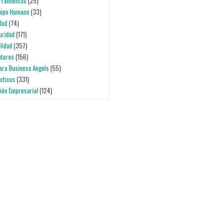
erramientas
(25)
quipo Humano
(33)
alud
(74)
uridad
(171)
ilidad
(357)
ntores
(156)
para Business Angels
(55)
ácticos
(331)
ción Empresarial
(124)