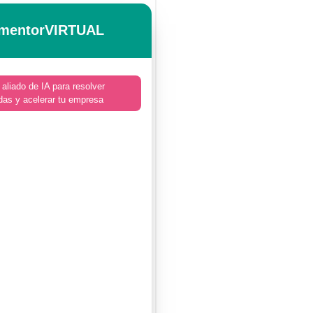
mentorVIRTUAL
 aliado de IA para resolver
das y acelerar tu empresa