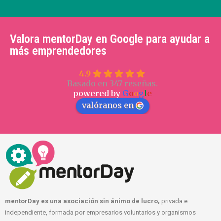
Valora mentorDay en Google para ayudar a
más emprendedores
4.9
Basado en 347 reseñas.
powered by
G
o
o
g
l
e
valóranos en
mentorDay es una asociación sin ánimo de lucro,
privada e
independiente, formada por empresarios voluntarios y organismos