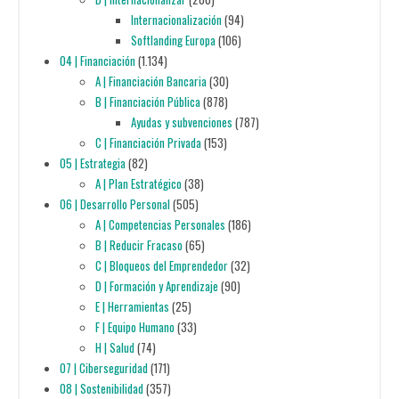
Internacionalización
(94)
Softlanding Europa
(106)
04 | Financiación
(1.134)
A | Financiación Bancaria
(30)
B | Financiación Pública
(878)
Ayudas y subvenciones
(787)
C | Financiación Privada
(153)
05 | Estrategia
(82)
A | Plan Estratégico
(38)
06 | Desarrollo Personal
(505)
A | Competencias Personales
(186)
B | Reducir Fracaso
(65)
C | Bloqueos del Emprendedor
(32)
D | Formación y Aprendizaje
(90)
E | Herramientas
(25)
F | Equipo Humano
(33)
H | Salud
(74)
07 | Ciberseguridad
(171)
08 | Sostenibilidad
(357)