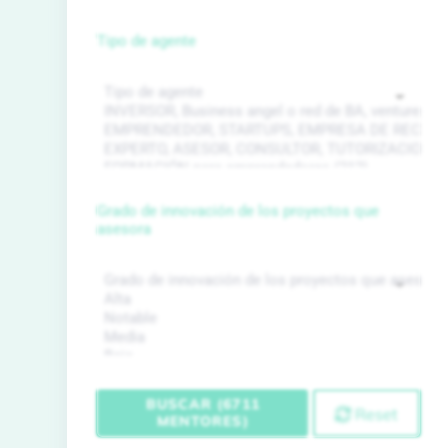
Tipo de agente
Grado de innovación de los proyectos que
asesora
BUSCAR (6711
Reset
MENTORES)