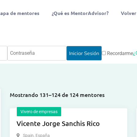
apa de mentores
¿Qué es MentorAdvisor?
Volver
¿
Recordarme
Mostrando 131–124 de 124 mentores
Vivero de empresas
Vicente Jorge Sanchis Rico
Spain
,
España