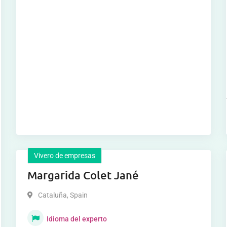
Vivero de empresas
Margarida Colet Jané
Cataluña
,
Spain
Idioma del experto