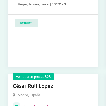
Viajes, leisure, travel | RSC/ONG
Detalles
Ventas a empresas B2B
César Rull López
Madrid
,
España