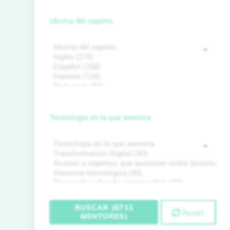
Idioma del experto
Tecnología en la que asesora
BUSCAR (6711
Reset
MENTORES)