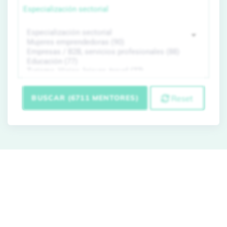
Especialización sectorial
BUSCAR (6711 MENTORES)
Reset