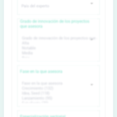
Grado de innovación de los proyectos
que asesora
Fase en la que asesora
Especialización sectorial