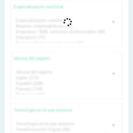
Especialización sectorial
Idioma del experto
Tecnología en la que asesora