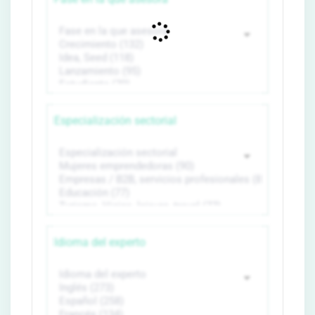
Especialización sectorial
Idioma del experto