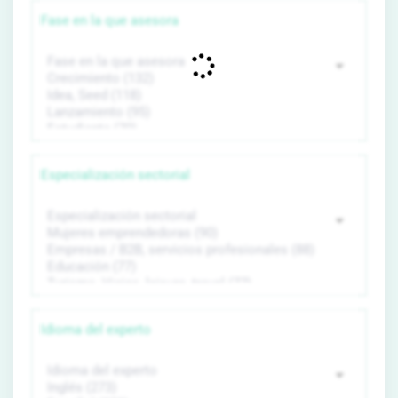
Fase en la que asesora
Especialización sectorial
Idioma del experto