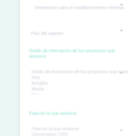
Grado de innovación de los proyectos que
asesora
Fase en la que asesora