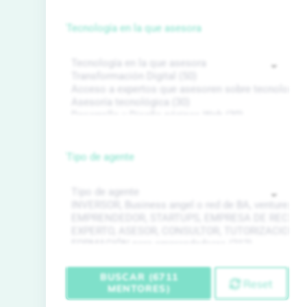
Tecnología en la que asesora
Tipo de agente
BUSCAR (6711
Reset
MENTORES)