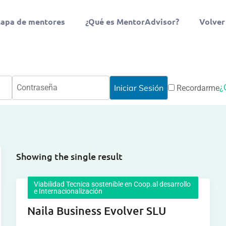
apa de mentores
¿Qué es MentorAdvisor?
Volver
¿
Recordarme
Showing the single result
Viabilidad Tecnica sostenible en Coop.al desarrollo
e Internacionalización
Naila Business Evolver SLU