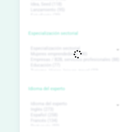
Especialización sectorial
Idioma del experto