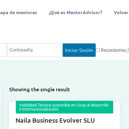
apa de mentores
¿Qué es MentorAdvisor?
Volver
¿
Recordarme
Showing the single result
Viabilidad Tecnica sostenible en Coop.al desarrollo
e Internacionalización
Naila Business Evolver SLU