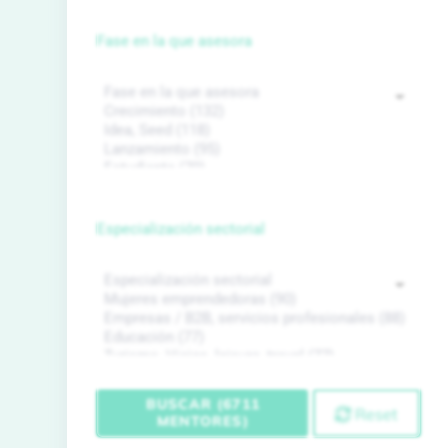
Fase en la que asesora
Especialización sectorial
BUSCAR (6711
Reset
MENTORES)