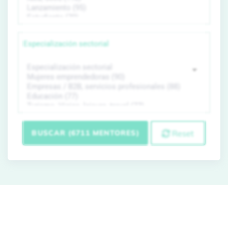
Especialización sectorial
BUSCAR (6711 MENTORES)
Reset