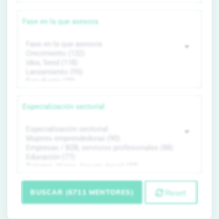
Fase en la que asesora
Especialización sectorial
BUSCAR (6711 MENTORES)
Reset