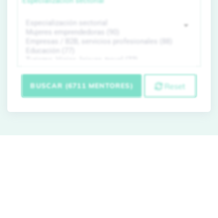
Especialización sectorial
BUSCAR (6711 MENTORES)
Reset