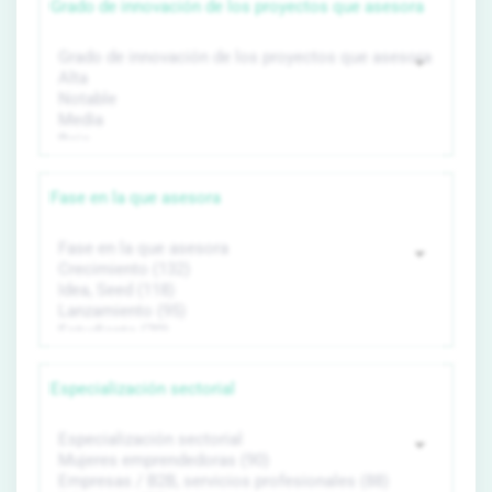
Grado de innovación de los proyectos que asesora
Fase en la que asesora
Especialización sectorial