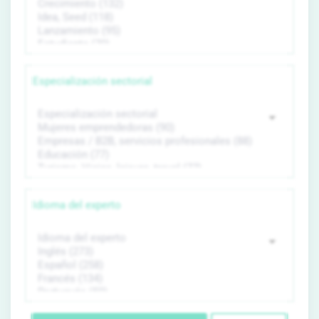
Especialización sectorial
Idioma del experto