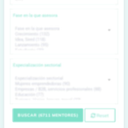
Fase en la que asesora
Especialización sectorial
BUSCAR (6711 MENTORES)
Reset