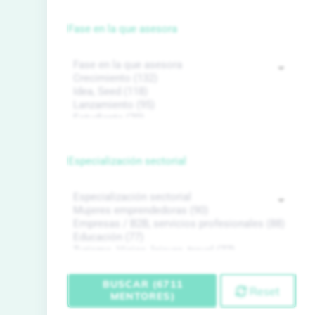
Fase en la que asesora
Especialización sectorial
BUSCAR (6711
Reset
MENTORES)