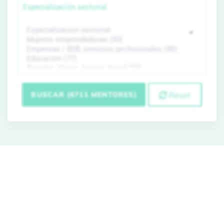
Especialización sectorial
BUSCAR (6711 MENTORES)
Reset