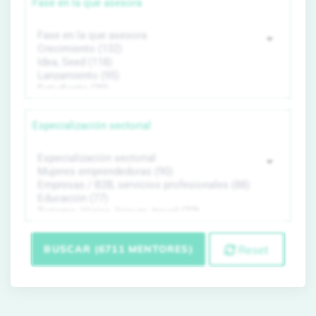
Fase en la que asesora
Especialización sectorial
BUSCAR (6711 MENTORES)
Reset