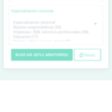
Especialización sectorial
BUSCAR (6711 MENTORES)
Reset