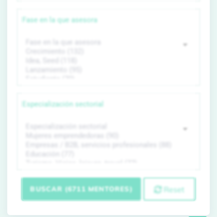
Fase en la que asesora
Especialización sectorial
BUSCAR (6711 MENTORES)
Reset