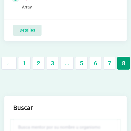
Array
Detalles
←
1
2
3
…
5
6
7
8
Buscar