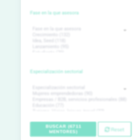
Fase en la que asesora
Especialización sectorial
BUSCAR (6711
Reset
MENTORES)