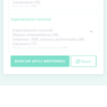
Especialización sectorial
BUSCAR (6711 MENTORES)
Reset