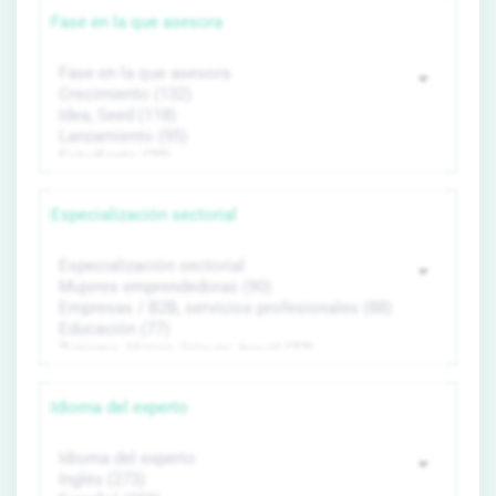
Fase en la que asesora
Especialización sectorial
Idioma del experto