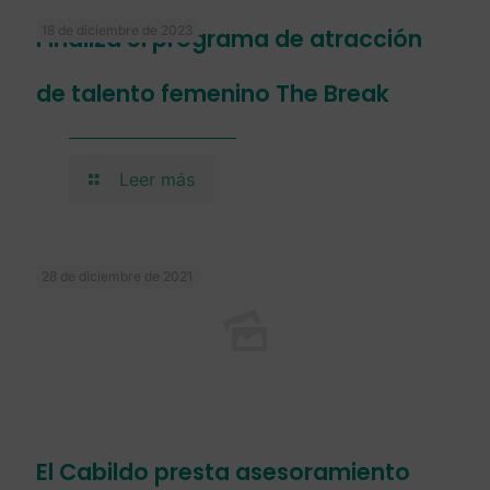
18 de diciembre de 2023
Finaliza el programa de atracción
de talento femenino The Break
Leer más
28 de diciembre de 2021
El Cabildo presta asesoramiento