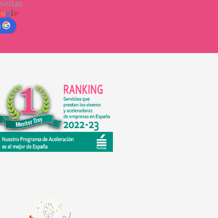
señas.
o
o
g
l
e
n