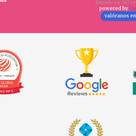
Basado en 347 re
powered by
G
valóranos e