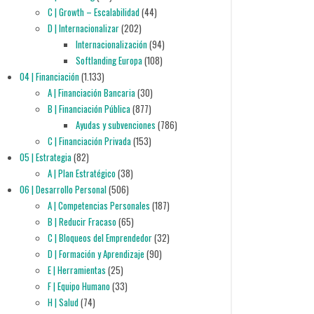
C | Growth – Escalabilidad
(44)
D | Internacionalizar
(202)
Internacionalización
(94)
Softlanding Europa
(108)
04 | Financiación
(1.133)
A | Financiación Bancaria
(30)
B | Financiación Pública
(877)
Ayudas y subvenciones
(786)
C | Financiación Privada
(153)
05 | Estrategia
(82)
A | Plan Estratégico
(38)
06 | Desarrollo Personal
(506)
A | Competencias Personales
(187)
B | Reducir Fracaso
(65)
C | Bloqueos del Emprendedor
(32)
D | Formación y Aprendizaje
(90)
E | Herramientas
(25)
F | Equipo Humano
(33)
H | Salud
(74)