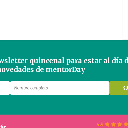
sletter quincenal para estar al día 
 novedades de mentorDay
4.9
más