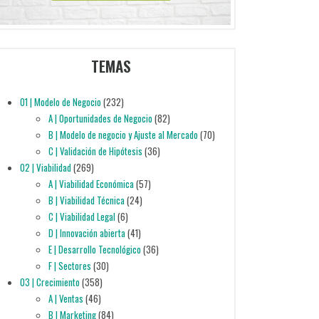
TEMAS
01 | Modelo de Negocio
(232)
A | Oportunidades de Negocio
(82)
B | Modelo de negocio y Ajuste al Mercado
(70)
C | Validación de Hipótesis
(36)
02 | Viabilidad
(269)
A | Viabilidad Económica
(57)
B | Viabilidad Técnica
(24)
C | Viabilidad Legal
(6)
D | Innovación abierta
(41)
E | Desarrollo Tecnológico
(36)
F | Sectores
(30)
03 | Crecimiento
(358)
A | Ventas
(46)
B | Marketing
(84)