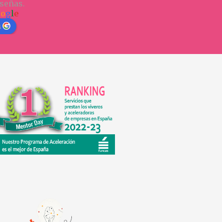
señas.
o
o
g
l
e
n