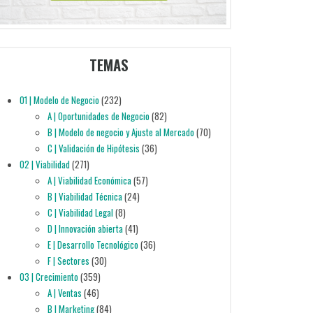
TEMAS
01 | Modelo de Negocio
(232)
A | Oportunidades de Negocio
(82)
B | Modelo de negocio y Ajuste al Mercado
(70)
C | Validación de Hipótesis
(36)
02 | Viabilidad
(271)
A | Viabilidad Económica
(57)
B | Viabilidad Técnica
(24)
C | Viabilidad Legal
(8)
D | Innovación abierta
(41)
E | Desarrollo Tecnológico
(36)
F | Sectores
(30)
03 | Crecimiento
(359)
A | Ventas
(46)
B | Marketing
(84)