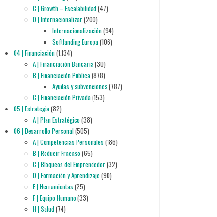
C | Growth – Escalabilidad
(47)
D | Internacionalizar
(200)
Internacionalización
(94)
Softlanding Europa
(106)
04 | Financiación
(1.134)
A | Financiación Bancaria
(30)
B | Financiación Pública
(878)
Ayudas y subvenciones
(787)
C | Financiación Privada
(153)
05 | Estrategia
(82)
A | Plan Estratégico
(38)
06 | Desarrollo Personal
(505)
A | Competencias Personales
(186)
B | Reducir Fracaso
(65)
C | Bloqueos del Emprendedor
(32)
D | Formación y Aprendizaje
(90)
E | Herramientas
(25)
F | Equipo Humano
(33)
H | Salud
(74)