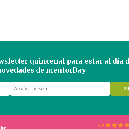
sletter quincenal para estar al día 
 novedades de mentorDay
4.9
más