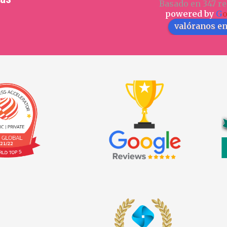
Basado en 347 re
powered by
G
valóranos e