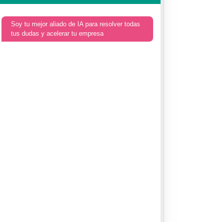
Soy tu mejor aliado de IA para resolver todas
tus dudas y acelerar tu empresa