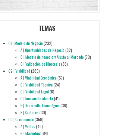
TEMAS
01 | Modelo de Negocio
(232)
A | Oportunidades de Negocio
(82)
B | Modelo de negocio y Ajuste al Mercado
(70)
C | Validación de Hipótesis
(36)
02 | Viabilidad
(269)
A | Viabilidad Económica
(57)
B | Viabilidad Técnica
(24)
C | Viabilidad Legal
(6)
D | Innovación abierta
(41)
E | Desarrollo Tecnológico
(36)
F | Sectores
(30)
03 | Crecimiento
(358)
A | Ventas
(46)
B | Marketing
(84)