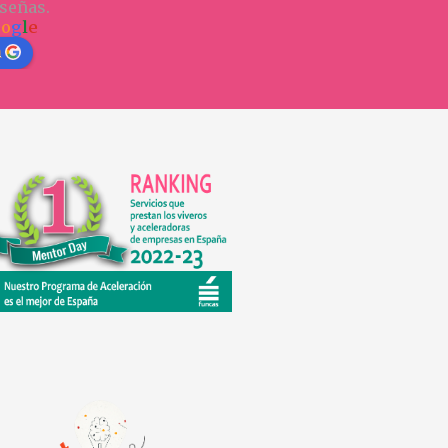
señas.
o
o
g
l
e
n