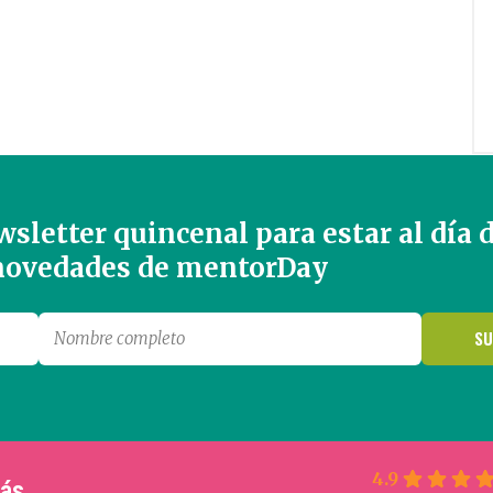
sletter quincenal para estar al día 
 novedades de mentorDay
4.9
más