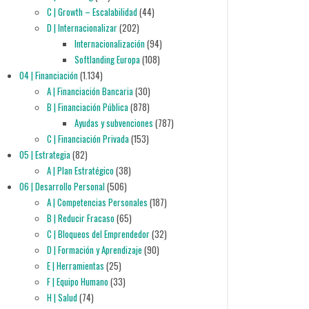
C | Growth – Escalabilidad
(44)
D | Internacionalizar
(202)
Internacionalización
(94)
Softlanding Europa
(108)
04 | Financiación
(1.134)
A | Financiación Bancaria
(30)
B | Financiación Pública
(878)
Ayudas y subvenciones
(787)
C | Financiación Privada
(153)
05 | Estrategia
(82)
A | Plan Estratégico
(38)
06 | Desarrollo Personal
(506)
A | Competencias Personales
(187)
B | Reducir Fracaso
(65)
C | Bloqueos del Emprendedor
(32)
D | Formación y Aprendizaje
(90)
E | Herramientas
(25)
F | Equipo Humano
(33)
H | Salud
(74)