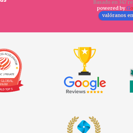
Basado en 347 re
powered by
G
valóranos e