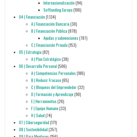
Internacionalización
(94)
Softlanding Europa
(106)
04 | Financiación
(1.134)
A | Financiación Bancaria
(30)
B | Financiación Pública
(878)
Ayudas y subvenciones
(787)
C | Financiación Privada
(153)
05 | Estrategia
(82)
A | Plan Estratégico
(38)
06 | Desarrollo Personal
(506)
A | Competencias Personales
(186)
B | Reducir Fracaso
(65)
C | Bloqueos del Emprendedor
(32)
D | Formación y Aprendizaje
(90)
E | Herramientas
(26)
F | Equipo Humano
(33)
H | Salud
(74)
07 | Ciberseguridad
(171)
08 | Sostenibilidad
(357)
09 | Para Mentores
(156)