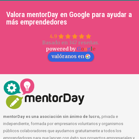
Valora mentorDay en Google para ayudar a
más emprendedores
4.9
Basado en 347 reseñas.
powered by
G
o
o
g
l
e
valóranos en
mentorDay es una asociación sin ánimo de lucro,
privada e
independiente, formada por empresarios voluntarios y organismos
públicos colaboradores que ayudamos gratuitamente a todos los
emprendedores para que lancen con éxito sus proyectos empresariales y