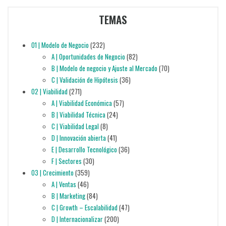
TEMAS
01 | Modelo de Negocio
(232)
A | Oportunidades de Negocio
(82)
B | Modelo de negocio y Ajuste al Mercado
(70)
C | Validación de Hipótesis
(36)
02 | Viabilidad
(271)
A | Viabilidad Económica
(57)
B | Viabilidad Técnica
(24)
C | Viabilidad Legal
(8)
D | Innovación abierta
(41)
E | Desarrollo Tecnológico
(36)
F | Sectores
(30)
03 | Crecimiento
(359)
A | Ventas
(46)
B | Marketing
(84)
C | Growth – Escalabilidad
(47)
D | Internacionalizar
(200)