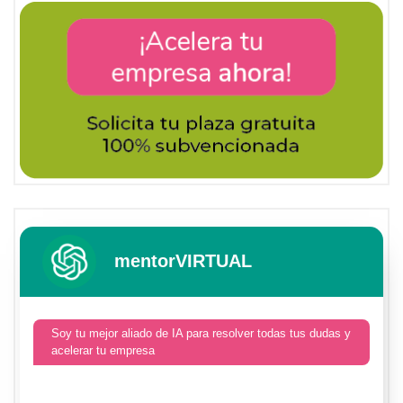
mentorVIRTUAL
Soy tu mejor aliado de IA para resolver todas tus dudas y
acelerar tu empresa