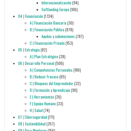
Internacionalización
(94)
Softlanding Europa
(106)
04 | Financiación
(1.134)
A | Financiación Bancaria
(30)
B | Financiación Pública
(878)
Ayudas y subvenciones
(787)
C | Financiación Privada
(153)
05 | Estrategia
(82)
A | Plan Estratégico
(38)
06 | Desarrollo Personal
(506)
A | Competencias Personales
(186)
B | Reducir Fracaso
(65)
C | Bloqueos del Emprendedor
(32)
D | Formación y Aprendizaje
(90)
E | Herramientas
(26)
F | Equipo Humano
(33)
H | Salud
(74)
07 | Ciberseguridad
(171)
08 | Sostenibilidad
(357)
09 | Para Mentores
(156)