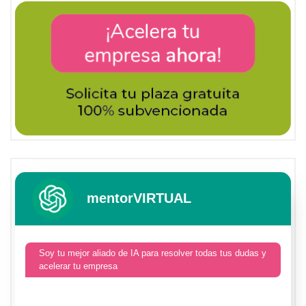
mentorVIRTUAL
Soy tu mejor aliado de IA para resolver todas tus dudas y
acelerar tu empresa