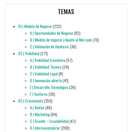
TEMAS
01 | Modelo de Negocio
(232)
A | Oportunidades de Negocio
(82)
B | Modelo de negocio y Ajuste al Mercado
(70)
C | Validación de Hipótesis
(36)
02 | Viabilidad
(271)
A | Viabilidad Económica
(57)
B | Viabilidad Técnica
(24)
C | Viabilidad Legal
(8)
D | Innovación abierta
(41)
E | Desarrollo Tecnológico
(36)
F | Sectores
(30)
03 | Crecimiento
(359)
A | Ventas
(46)
B | Marketing
(84)
C | Growth – Escalabilidad
(47)
D | Internacionalizar
(200)