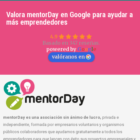
Valora mentorDay en Google para ayudar a
más emprendedores
4.9
Basado en 347 reseñas.
powered by
G
o
o
g
l
e
valóranos en
mentorDay es una asociación sin ánimo de lucro,
privada e
independiente, formada por empresarios voluntarios y organismos
públicos colaboradores que ayudamos gratuitamente a todos los
emprendedores para que lancen con éxito sus proyectos empresariales y