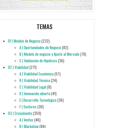
TEMAS
01 | Modelo de Negocio
(232)
A | Oportunidades de Negocio
(82)
B | Modelo de negocio y Ajuste al Mercado
(70)
C | Validación de Hipótesis
(36)
02 | Viabilidad
(271)
A | Viabilidad Económica
(57)
B | Viabilidad Técnica
(24)
C | Viabilidad Legal
(8)
D | Innovación abierta
(41)
E | Desarrollo Tecnológico
(36)
F | Sectores
(30)
03 | Crecimiento
(359)
A | Ventas
(46)
B | Marketing
(84)