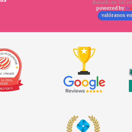
Basado en 347 re
powered by
G
valóranos e