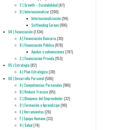
C | Growth – Escalabilidad
(47)
D | Internacionalizar
(200)
Internacionalización
(94)
Softlanding Europa
(106)
04 | Financiación
(1.134)
A | Financiación Bancaria
(30)
B | Financiación Pública
(878)
Ayudas y subvenciones
(787)
C | Financiación Privada
(153)
05 | Estrategia
(82)
A | Plan Estratégico
(38)
06 | Desarrollo Personal
(506)
A | Competencias Personales
(186)
B | Reducir Fracaso
(65)
C | Bloqueos del Emprendedor
(32)
D | Formación y Aprendizaje
(90)
E | Herramientas
(26)
F | Equipo Humano
(33)
H | Salud
(74)