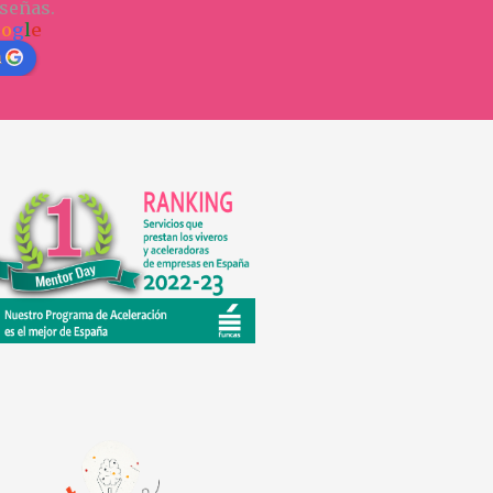
señas.
o
o
g
l
e
n