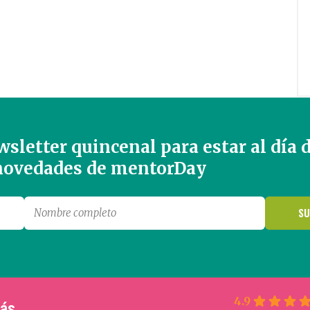
sletter quincenal para estar al día 
 novedades de mentorDay
4.9
más