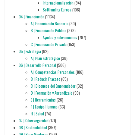
Internacionalización
(94)
Softlanding Europa
(106)
04 | Financiación
(1.134)
A | Financiación Bancaria
(30)
B | Financiación Pública
(878)
Ayudas y subvenciones
(787)
C | Financiación Privada
(153)
05 | Estrategia
(82)
A | Plan Estratégico
(38)
06 | Desarrollo Personal
(506)
A | Competencias Personales
(186)
B | Reducir Fracaso
(65)
C | Bloqueos del Emprendedor
(32)
D | Formación y Aprendizaje
(90)
E | Herramientas
(26)
F | Equipo Humano
(33)
H | Salud
(74)
07 | Ciberseguridad
(171)
08 | Sostenibilidad
(357)
09 | Para Mentores
(156)