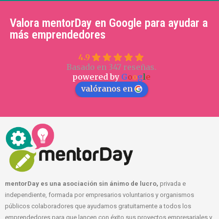
Valora mentorDay en Google para ayudar a
más emprendedores
4.9
Basado en 347 reseñas.
powered by
G
o
o
g
l
e
valóranos en
mentorDay es una asociación sin ánimo de lucro,
privada e
independiente, formada por empresarios voluntarios y organismos
públicos colaboradores que ayudamos gratuitamente a todos los
emprendedores para que lancen con éxito sus proyectos empresariales y