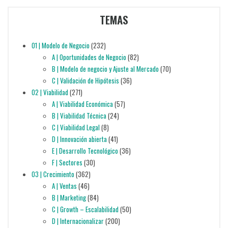
TEMAS
01 | Modelo de Negocio
(232)
A | Oportunidades de Negocio
(82)
B | Modelo de negocio y Ajuste al Mercado
(70)
C | Validación de Hipótesis
(36)
02 | Viabilidad
(271)
A | Viabilidad Económica
(57)
B | Viabilidad Técnica
(24)
C | Viabilidad Legal
(8)
D | Innovación abierta
(41)
E | Desarrollo Tecnológico
(36)
F | Sectores
(30)
03 | Crecimiento
(362)
A | Ventas
(46)
B | Marketing
(84)
C | Growth – Escalabilidad
(50)
D | Internacionalizar
(200)