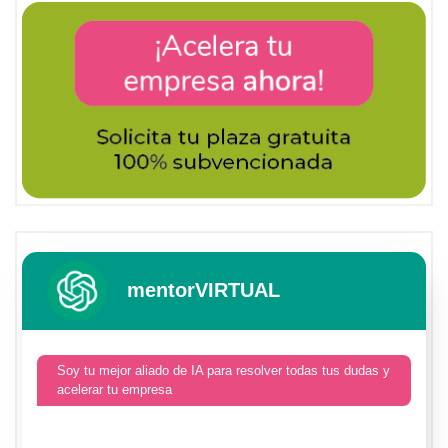
mentorVIRTUAL
Soy tu mejor aliado de IA para resolver todas tus dudas y
acelerar tu empresa