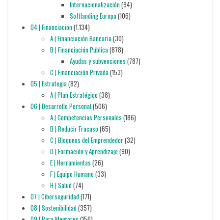
Internacionalización
(94)
Softlanding Europa
(106)
04 | Financiación
(1.134)
A | Financiación Bancaria
(30)
B | Financiación Pública
(878)
Ayudas y subvenciones
(787)
C | Financiación Privada
(153)
05 | Estrategia
(82)
A | Plan Estratégico
(38)
06 | Desarrollo Personal
(506)
A | Competencias Personales
(186)
B | Reducir Fracaso
(65)
C | Bloqueos del Emprendedor
(32)
D | Formación y Aprendizaje
(90)
E | Herramientas
(26)
F | Equipo Humano
(33)
H | Salud
(74)
07 | Ciberseguridad
(171)
08 | Sostenibilidad
(357)
09 | Para Mentores
(156)