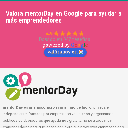
Valora mentorDay en Google para ayudar a
más emprendedores
4.9
Basado en 347 reseñas.
powered by
G
o
o
g
l
e
valóranos en
mentorDay es una asociación sin ánimo de lucro,
privada e
independiente, formada por empresarios voluntarios y organismos
públicos colaboradores que ayudamos gratuitamente a todos los
emprendedores para que lancen con éxito sus proyectos empresariales y