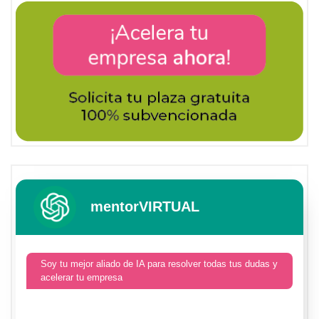
mentorVIRTUAL
Soy tu mejor aliado de IA para resolver todas tus dudas y
acelerar tu empresa