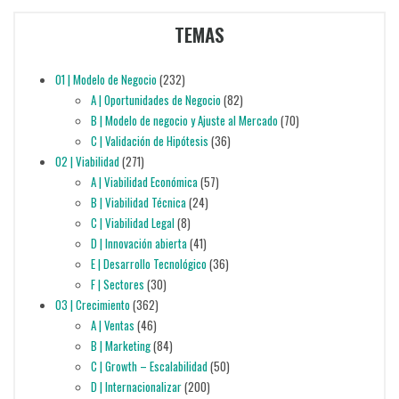
TEMAS
01 | Modelo de Negocio
(232)
A | Oportunidades de Negocio
(82)
B | Modelo de negocio y Ajuste al Mercado
(70)
C | Validación de Hipótesis
(36)
02 | Viabilidad
(271)
A | Viabilidad Económica
(57)
B | Viabilidad Técnica
(24)
C | Viabilidad Legal
(8)
D | Innovación abierta
(41)
E | Desarrollo Tecnológico
(36)
F | Sectores
(30)
03 | Crecimiento
(362)
A | Ventas
(46)
B | Marketing
(84)
C | Growth – Escalabilidad
(50)
D | Internacionalizar
(200)