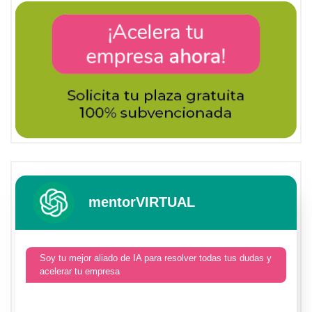
mentorVIRTUAL
Soy tu mejor aliado de IA para resolver todas tus dudas y
acelerar tu empresa