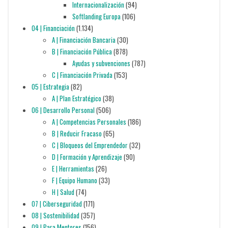
Internacionalización
(94)
Softlanding Europa
(106)
04 | Financiación
(1.134)
A | Financiación Bancaria
(30)
B | Financiación Pública
(878)
Ayudas y subvenciones
(787)
C | Financiación Privada
(153)
05 | Estrategia
(82)
A | Plan Estratégico
(38)
06 | Desarrollo Personal
(506)
A | Competencias Personales
(186)
B | Reducir Fracaso
(65)
C | Bloqueos del Emprendedor
(32)
D | Formación y Aprendizaje
(90)
E | Herramientas
(26)
F | Equipo Humano
(33)
H | Salud
(74)
07 | Ciberseguridad
(171)
08 | Sostenibilidad
(357)
09 | Para Mentores
(156)