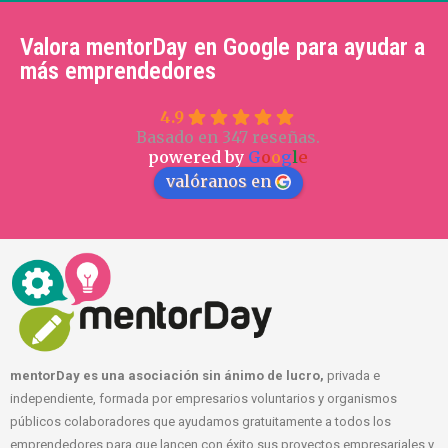
Valora mentorDay en Google para ayudar a
más emprendedores
4.9
Basado en 347 reseñas.
powered by
G
o
o
g
l
e
valóranos en
mentorDay es una asociación sin ánimo de lucro,
privada e
independiente, formada por empresarios voluntarios y organismos
públicos colaboradores que ayudamos gratuitamente a todos los
emprendedores para que lancen con éxito sus proyectos empresariales y