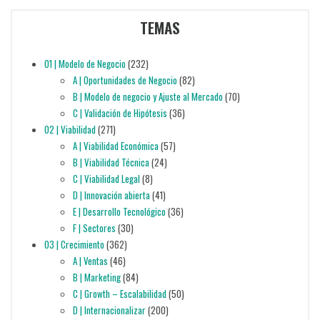
TEMAS
01 | Modelo de Negocio
(232)
A | Oportunidades de Negocio
(82)
B | Modelo de negocio y Ajuste al Mercado
(70)
C | Validación de Hipótesis
(36)
02 | Viabilidad
(271)
A | Viabilidad Económica
(57)
B | Viabilidad Técnica
(24)
C | Viabilidad Legal
(8)
D | Innovación abierta
(41)
E | Desarrollo Tecnológico
(36)
F | Sectores
(30)
03 | Crecimiento
(362)
A | Ventas
(46)
B | Marketing
(84)
C | Growth – Escalabilidad
(50)
D | Internacionalizar
(200)