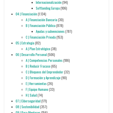
Internacionalización
(94)
Softlanding Europa
(106)
04 | Financiación
(1.134)
A | Financiación Bancaria
(30)
B | Financiación Pública
(878)
Ayudas y subvenciones
(787)
C | Financiación Privada
(153)
05 | Estrategia
(82)
A | Plan Estratégico
(38)
06 | Desarrollo Personal
(506)
A | Competencias Personales
(186)
B | Reducir Fracaso
(65)
C | Bloqueos del Emprendedor
(32)
D | Formación y Aprendizaje
(90)
E | Herramientas
(26)
F | Equipo Humano
(33)
H | Salud
(74)
07 | Ciberseguridad
(171)
08 | Sostenibilidad
(357)
09 | Para Mentores
(156)