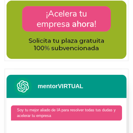
mentorVIRTUAL
Soy tu mejor aliado de IA para resolver todas tus dudas y
acelerar tu empresa