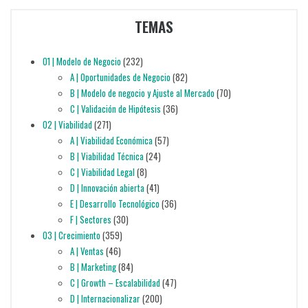
TEMAS
01 | Modelo de Negocio
(232)
A | Oportunidades de Negocio
(82)
B | Modelo de negocio y Ajuste al Mercado
(70)
C | Validación de Hipótesis
(36)
02 | Viabilidad
(271)
A | Viabilidad Económica
(57)
B | Viabilidad Técnica
(24)
C | Viabilidad Legal
(8)
D | Innovación abierta
(41)
E | Desarrollo Tecnológico
(36)
F | Sectores
(30)
03 | Crecimiento
(359)
A | Ventas
(46)
B | Marketing
(84)
C | Growth – Escalabilidad
(47)
D | Internacionalizar
(200)