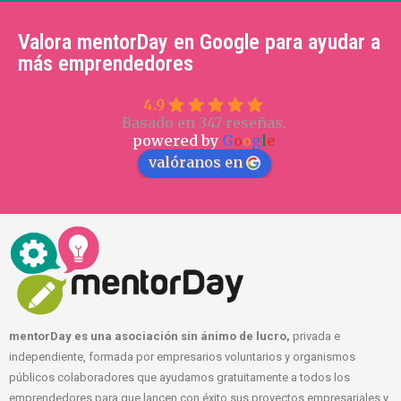
Valora mentorDay en Google para ayudar a
más emprendedores
4.9
Basado en 347 reseñas.
powered by
G
o
o
g
l
e
valóranos en
mentorDay es una asociación sin ánimo de lucro,
privada e
independiente, formada por empresarios voluntarios y organismos
públicos colaboradores que ayudamos gratuitamente a todos los
emprendedores para que lancen con éxito sus proyectos empresariales y